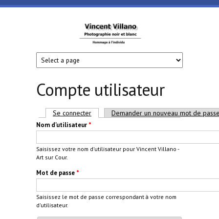
Aller au contenu principal
Vincent
Villano
- Art
Compte utilisateur
sur
Onglets principaux
Se connecter
(onglet actif)
Demander un nouveau mot de pass
Nom d'utilisateur
*
Cour
Saisissez votre nom d'utilisateur pour Vincent Villano -
Art sur Cour.
Mot de passe
*
Saisissez le mot de passe correspondant à votre nom
d'utilisateur.