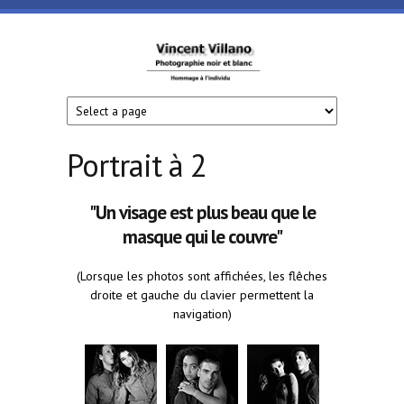
Aller au contenu principal
Vincent
Villano
- Art
Portrait à 2
sur
"Un visage est plus beau que le
masque qui le couvre"
Cour
(Lorsque les photos sont affichées, les flêches
droite et gauche du clavier permettent la
navigation)